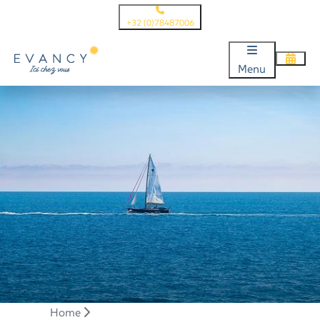
+32 (0)78487006
Menu
Home