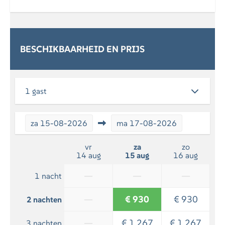
Ligstoelen
Speeltuin
Toegang tot openluchtzwembad
BESCHIKBAARHEID EN PRIJS
ALGEMEEN
Gratis Wi-Fi
Parking
1 gast
Balkon / Terras
DIENSTEN
za
15-08-2026
ma
17-08-2026
Ontbijt faciliteiten (facultatief)
vr
za
zo
14 aug
15 aug
16 aug
ONTSPANNING
—
—
—
1 nacht
Flatscreen TV
—
€ 930
€ 930
2 nachten
WELLNESS
—
€ 1.267
€ 1.267
3 nachten