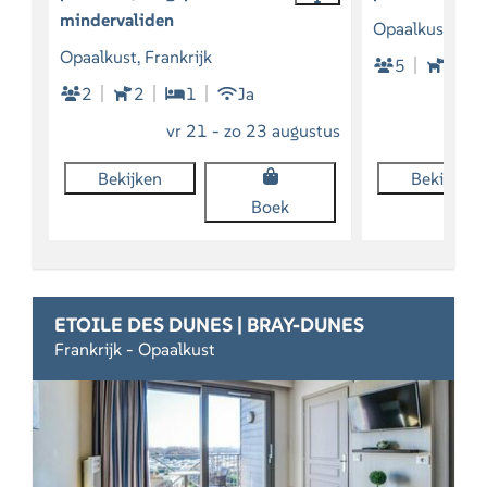
mindervaliden
Opaalkust, Fra
Opaalkust, Frankrijk
5
Som
2
2
1
Ja
vr 21 - zo 23 augustus
Bekijken
Bekijken
Boek
ETOILE DES DUNES | BRAY-DUNES
Frankrijk - Opaalkust