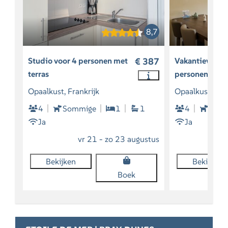
8,7
Studio voor 4 personen met
€ 387
Vakantieverbli
terras
personen zonde
Opaalkust, Frankrijk
Opaalkust, Fra
4
Sommige
1
1
4
Som
Ja
Ja
vr 21 - zo 23 augustus
Bekijken
Bekijken
Boek