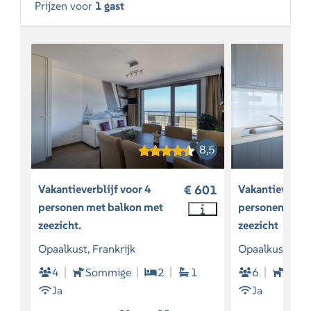
Prijzen voor
1 gast
8,5
Vakantieverblijf voor 4
€ 601
Vakantieverbli
personen met balkon met
personen met 
zeezicht.
zeezicht
Opaalkust, Frankrijk
Opaalkust, Fra
4
Sommige
2
1
6
Som
Ja
Ja