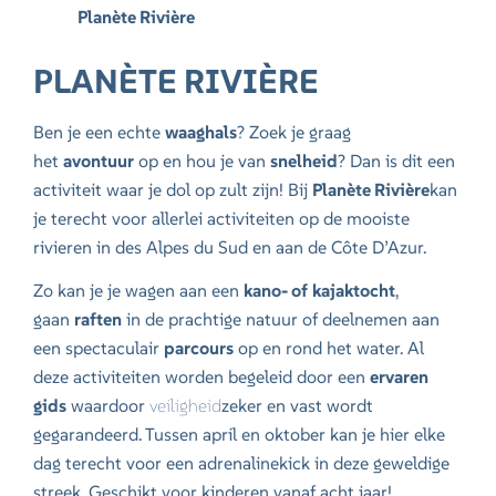
Planète Rivière
PLANÈTE RIVIÈRE
Ben je een echte
waaghals
? Zoek je graag
het
avontuur
op en hou je van
snelheid
? Dan is dit een
activiteit waar je dol op zult zijn! Bij
Planète Rivière
kan
je terecht voor allerlei activiteiten op de mooiste
rivieren in des Alpes du Sud en aan de Côte D’Azur.
Zo kan je je wagen aan een
kano- of
kajaktocht
,
gaan
raften
in de prachtige natuur of deelnemen aan
een spectaculair
parcours
op en rond het water. Al
deze activiteiten worden begeleid door een
ervaren
gids
waardoor
veiligheid
zeker en vast wordt
gegarandeerd. Tussen april en oktober kan je hier elke
dag terecht voor een adrenalinekick in deze geweldige
streek. Geschikt voor kinderen vanaf acht jaar!