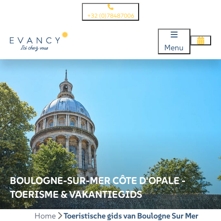
+32 (0)78487006
Menu
BOULOGNE-SUR-MER CÔTE D'OPALE -
TOERISME & VAKANTIEGIDS
Home
Toeristische gids van Boulogne Sur Mer